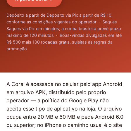
Depósito a partir de Depósito via Pix a partir de R$ 10,
conforme as condições vigentes do operador · Saques
Saques via Pix em minutos; a norma brasileira prevê prazo
máximo de 120 minutos · Boas-vindas divulgadas em até
R$ 500 mais 100 rodadas grátis, sujeitas às regras da
promoção
A Coral é acessada no celular pelo app Android
em arquivo APK, distribuído pelo próprio
operador — a política do Google Play não
aceita esse tipo de aplicativo na loja. O arquivo
ocupa entre 20 MB e 60 MB e pede Android 6.0
ou superior; no iPhone o caminho usual é o site