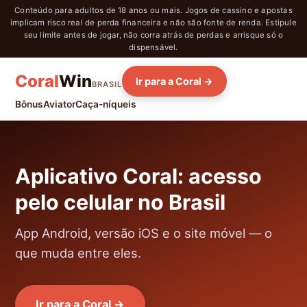
Conteúdo para adultos de 18 anos ou mais. Jogos de cassino e apostas
implicam risco real de perda financeira e não são fonte de renda. Estipule
seu limite antes de jogar, não corra atrás de perdas e arrisque só o
dispensável.
Coral
Win
Ir para a Coral →
BRASIL
Bônus
Aviator
Caça-níqueis
Aplicativo Coral: acesso
pelo celular no Brasil
App Android, versão iOS e o site móvel — o
que muda entre eles.
Ir para a Coral →