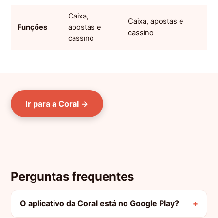
Caixa,
Caixa, apostas e
Funções
apostas e
cassino
cassino
Ir para a Coral →
Perguntas frequentes
O aplicativo da Coral está no Google Play?