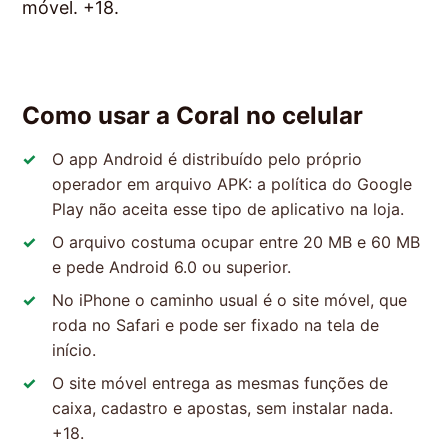
móvel. +18.
Como usar a Coral no celular
O app Android é distribuído pelo próprio
operador em arquivo APK: a política do Google
Play não aceita esse tipo de aplicativo na loja.
O arquivo costuma ocupar entre 20 MB e 60 MB
e pede Android 6.0 ou superior.
No iPhone o caminho usual é o site móvel, que
roda no Safari e pode ser fixado na tela de
início.
O site móvel entrega as mesmas funções de
caixa, cadastro e apostas, sem instalar nada.
+18.