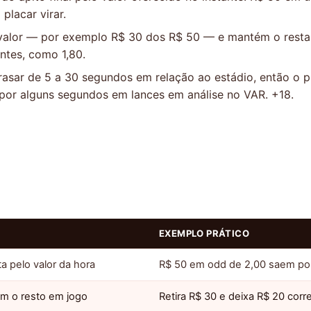
placar virar.
o valor — por exemplo R$ 30 dos R$ 50 — e mantém o resta
ntes, como 1,80.
rasar de 5 a 30 segundos em relação ao estádio, então o pl
por alguns segundos em lances em análise no VAR. +18.
EXEMPLO PRÁTICO
a pelo valor da hora
R$ 50 em odd de 2,00 saem por
ém o resto em jogo
Retira R$ 30 e deixa R$ 20 corr