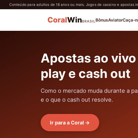
Conteúdo para adultos de 18 anos ou mais. Jogos de cassino e apostas impl
Coral
Win
Bônus
Aviator
Caça-n
BRASIL
Apostas ao vivo 
play e cash out
Como o mercado muda durante a part
e o que o cash out resolve.
Ir para a Coral →