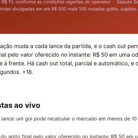
 de R$ 10, conforme as condições vigentes do operador · Saques Sa
ndas divulgadas em até R$ 500 mais 100 rodadas grátis, sujeitas
tação muda a cada lance da partida, e o cash out per
inal pelo valor oferecido no instante: R$ 50 em uma o
 frente. Há cash out total, parcial e automático, e o
egundos. +18.
tas ao vivo
lance: um gol pode recalcular o mercado em menos de 10 s
 do apito final pelo valor oferecido no instante: R$ 50 e