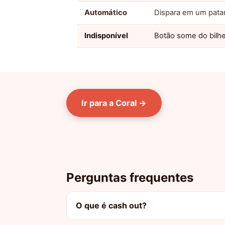
Automático
Dispara em um patam
Indisponível
Botão some do bilh
Ir para a Coral →
Perguntas frequentes
O que é cash out?