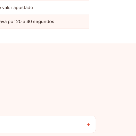
o valor apostado
ava por 20 a 40 segundos