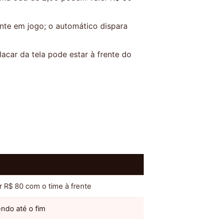
nte em jogo; o automático dispara
acar da tela pode estar à frente do
 R$ 80 com o time à frente
endo até o fim