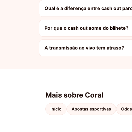
Qual é a diferença entre cash out par
Por que o cash out some do bilhete?
A transmissão ao vivo tem atraso?
Mais sobre Coral
Início
Apostas esportivas
Odds